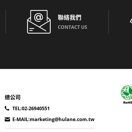
聯絡我們
CONTACT US
總公司
TEL:
02-26940551
E-MAIL:
marketing@hulane.com.tw