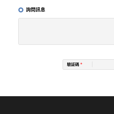
詢問訊息
驗証碼
*