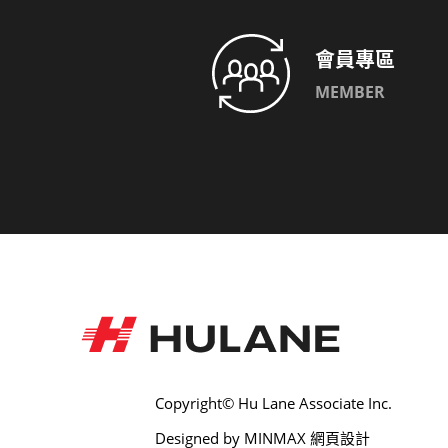
會員專區
MEMBER
Copyright© Hu Lane Associate Inc.
Designed by
MINMAX 網頁設計