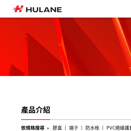
產品介紹
依規格搜尋
»
膠盒
端子
防水栓
PVC絕緣護